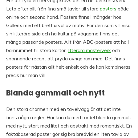
För att fylla en hel vägg krävs det en hel del konstverk.
Leta efter allt från fina små tavlor till stora
posters
både
online och second hand. Posters finns i mängder hos
Gallerix med ett brett urval av motiv. För den som vill visa
sin litterära sida och ha kultur på väggarna finns det
många passande posters. Allt från ABC-posters att ha i
barnrummet till stora kartor,
litterära mästerverk
och
spännande recept att pryda övriga rum med. Det finns
posters för nästan allt helt enkelt och de kan kombineras
precis hur man vill.
Blanda gammalt och nytt
Den stora charmen med en tavelvägg är att det inte
finns några regler. Här kan du med fördel blanda gammalt
med nytt, stort med litet och abstrakt med romantiskt. En
faktabaserad poster gör sig bra bredvid en liten tavla av