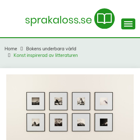
Skip
to
content
Litteratur och språk – en spännande kunskapsresa för
SPRAKALOSS.SE
dig!
Home
Bokens underbara värld
Konst inspirerad av litteraturen