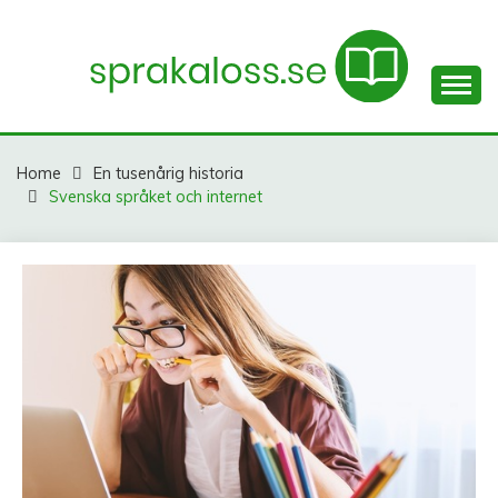
Skip
to
content
Litteratur och språk – en spännande kunskapsresa för
SPRAKALOSS.SE
dig!
Home
En tusenårig historia
Svenska språket och internet