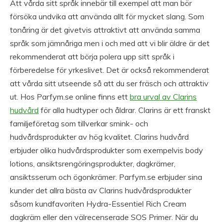
Att vårda sitt språk innebär till exempel att man bör
försöka undvika att använda allt för mycket slang. Som
tonåring är det givetvis attraktivt att använda samma
språk som jämnåriga men i och med att vi blir äldre är det
rekommenderat att börja polera upp sitt språk i
förberedelse för yrkeslivet. Det är också rekommenderat
att vårda sitt utseende så att du ser fräsch och attraktiv
ut. Hos Parfym.se online finns ett
bra urval av Clarins
hudvård
för alla hudtyper och åldrar. Clarins är ett franskt
familjeföretag som tillverkar smink- och
hudvårdsprodukter av hög kvalitet. Clarins hudvård
erbjuder olika hudvårdsprodukter som exempelvis body
lotions, ansiktsrengöringsprodukter, dagkrämer,
ansiktsserum och ögonkrämer. Parfym.se erbjuder sina
kunder det allra bästa av Clarins hudvårdsprodukter
såsom kundfavoriten Hydra-Essentiel Rich Cream
dagkräm eller den välrecenserade SOS Primer. När du